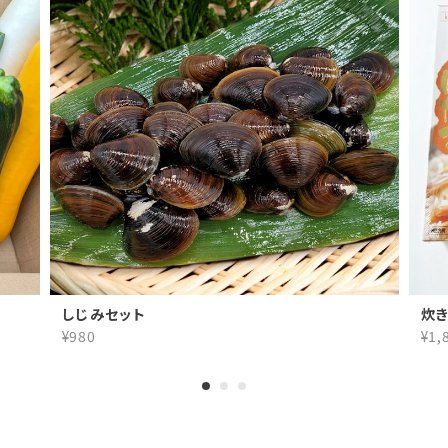
しじみセット
炊
¥980
¥1,